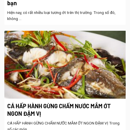
bạn
Hiện nay, có rất nhiều loại tương ớt trên thị trường. Trong số đó,
không ...
CÁ HẤP HÀNH GỪNG CHẤM NƯỚC MẮM ỚT
NGON ĐẬM VỊ
CÁ HẤP HÀNH GỪNG CHẤM NƯỚC MẮM ỚT NGON ĐẬM VỊ Trong
số các món ...