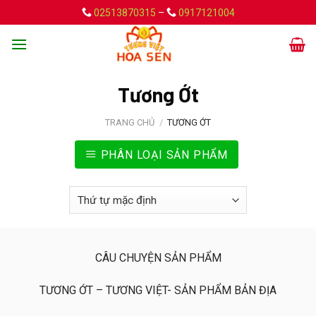
Skip
02513870315
–
0917121004
to
content
Tương Ớt
TRANG CHỦ
/
TƯƠNG ỚT
PHÂN LOẠI SẢN PHẨM
CÂU CHUYỆN SẢN PHẨM
TƯƠNG ỚT
–
TƯƠNG VIỆT- SẢN PHẨM BẢN ĐỊA