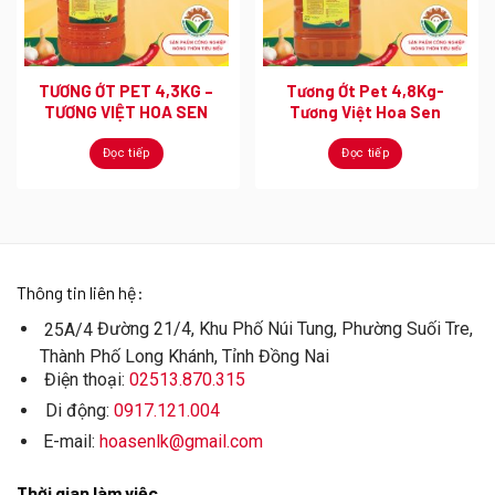
TƯƠNG ỚT PET 4,3KG –
Tương Ớt Pet 4,8Kg-
TƯƠNG VIỆT HOA SEN
Tương Việt Hoa Sen
Đọc tiếp
Đọc tiếp
Thông tin liên hệ:
Đường 21/4, Khu Phố Núi Tung, Phường Suối Tre,
25A/4
Thành Phố Long Khánh, Tỉnh Đồng Nai
Điện thoại:
02513.870.315
Di động:
0917.121.004
E-mail:
hoasenlk@gmail.com
Thời gian làm việc