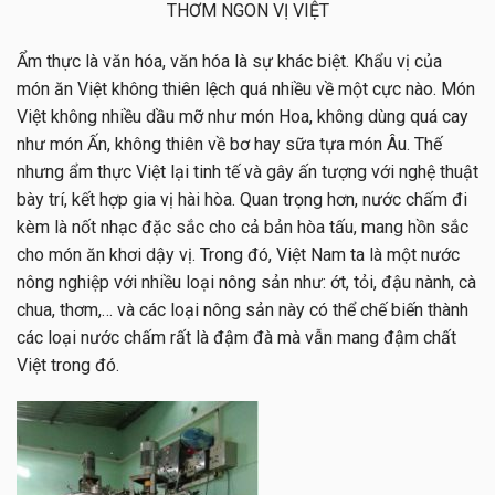
THƠM NGON VỊ VIỆT
Ẩm thực là văn hóa, văn hóa là sự khác biệt. Khẩu vị của
món ăn Việt không thiên lệch quá nhiều về một cực nào. Món
Việt không nhiều dầu mỡ như món Hoa, không dùng quá cay
như món Ấn, không thiên về bơ hay sữa tựa món Âu. Thế
nhưng ẩm thực Việt lại tinh tế và gây ấn tượng với nghệ thuật
bày trí, kết hợp gia vị hài hòa. Quan trọng hơn, nước chấm đi
kèm là nốt nhạc đặc sắc cho cả bản hòa tấu, mang hồn sắc
cho món ăn khơi dậy vị. Trong đó, Việt Nam ta là một nước
nông nghiệp với nhiều loại nông sản như: ớt, tỏi, đậu nành, cà
chua, thơm,… và các loại nông sản này có thể chế biến thành
các loại nước chấm rất là đậm đà mà vẫn mang đậm chất
Việt trong đó.