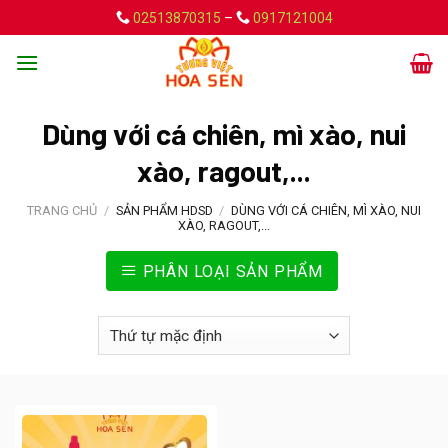
Skip
02513870315
–
0917121004
to
content
Dùng với cá chiên, mì xào, nui
xào, ragout,...
TRANG CHỦ
/
SẢN PHẨM HDSD
/
DÙNG VỚI CÁ CHIÊN, MÌ XÀO, NUI
XÀO, RAGOUT,...
PHÂN LOẠI SẢN PHẨM