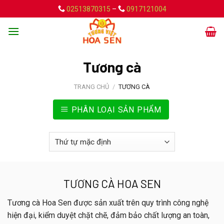
Skip
02513870315
–
0917121004
to
content
Tương cà
TRANG CHỦ
/
TƯƠNG CÀ
PHÂN LOẠI SẢN PHẨM
TƯƠNG CÀ HOA SEN
Tương cà Hoa Sen được sản xuất trên quy trình công nghệ
hiện đại, kiểm duyệt chặt chẽ, đảm bảo chất lượng an toàn,