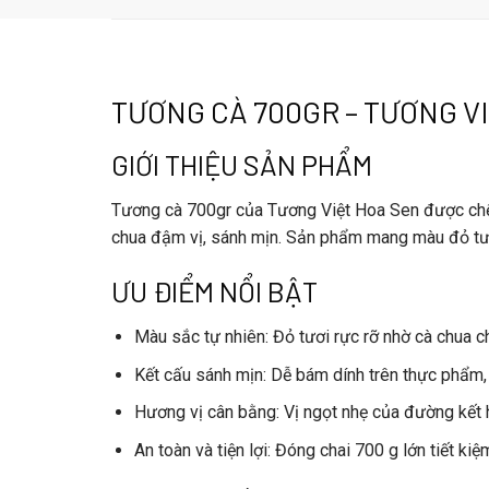
TƯƠNG CÀ 700GR – TƯƠNG V
GIỚI THIỆU SẢN PHẨM
Tương cà 700gr
của Tương Việt Hoa Sen được ch
chua đậm vị, sánh mịn. Sản phẩm mang màu đỏ tươi
ƯU ĐIỂM NỔI BẬT
Màu sắc tự nhiên
: Đỏ tươi rực rỡ nhờ cà chua
Kết cấu sánh mịn
: Dễ bám dính trên thực phẩm,
Hương vị cân bằng
: Vị ngọt nhẹ của đường kết
An toàn và tiện lợi
: Đóng chai 700 g lớn tiết ki