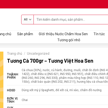
Tìm
kiếm:
ang chủ
Sản phẩm
Giới thiệu Nước Chấm Hoa Sen
Tin tức
Tương gói nhỏ
Trang chủ
/
Uncategorized
Tương Cà 700gr – Tương Việt Hoa Sen
Cà chua (30%), nước, củ hành, đường, muối, chất ổn định (INS 4
1422), chất điều vị (INS 621, INS 950, INS 951), chất điều chỉnh đ
THÀNH
PHẦN
(INS 260, INS 296, INS 330), phẩm màu tổng hợp (INS 110, INS 12
150c), chất bảo quản (INS 202, INS 211), hương liệu cà chua tổn
Dùng xốt mỳ ý Spaghetti, đế xốt cá, mì xào, chấm đồ nướng.
HDSD
ĐƠN VỊ
Chai
TÍNH
QUY