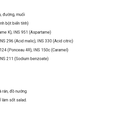
h, đường, muối
nh bột biến tính)
ame K), INS 951 (Aspartame)
INS 296 (Acid malic), INS 330 (Acid citric)
S 124 (Ponceau 4R), INS 150c (Caramel)
 INS 211 (Sodium benzoate)
à rán, đồ nướng.
 làm sốt salad.