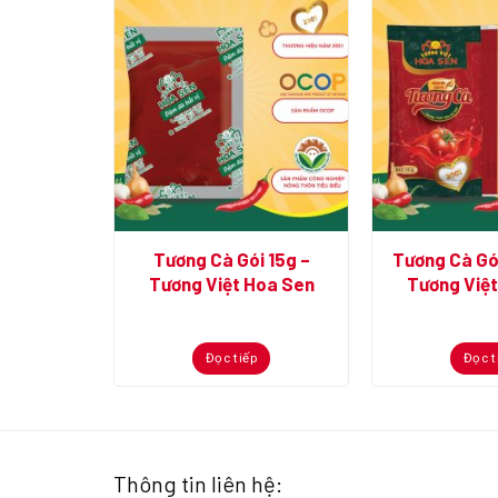
ình Pet
Tương Cà Gói 15g –
Tương Cà Gói
Việt Hoa
Tương Việt Hoa Sen
Tương Việ
Đọc tiếp
Đọc t
Thông tin liên hệ: