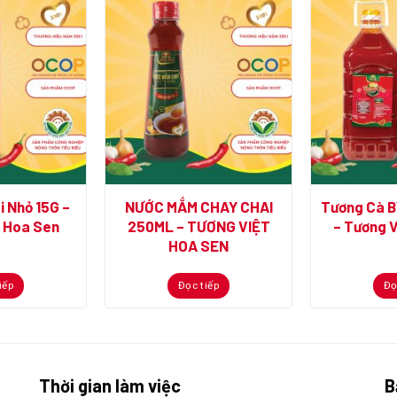
 Nhỏ 15G –
NƯỚC MẮM CHAY CHAI
Tương Cà B
t Hoa Sen
250ML – TƯƠNG VIỆT
– Tương V
HOA SEN
iếp
Đọc tiếp
Đọ
Thời gian làm việc
B