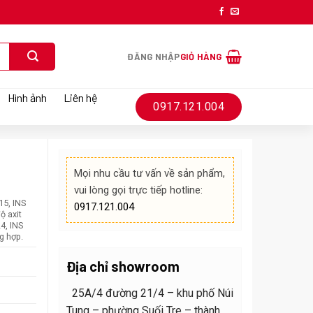
ĐĂNG NHẬP
GIỎ HÀNG
Hình ảnh
Liên hệ
0917.121.004
Mọi nhu cầu tư vấn về sản phẩm,
vui lòng gọi trực tiếp hotline:
15, INS
0917.121.004
ộ axit
4, INS
g hợp.
Địa chỉ showroom
25A/4 đường 21/4 – khu phố Núi
Tung – phường Suối Tre – thành