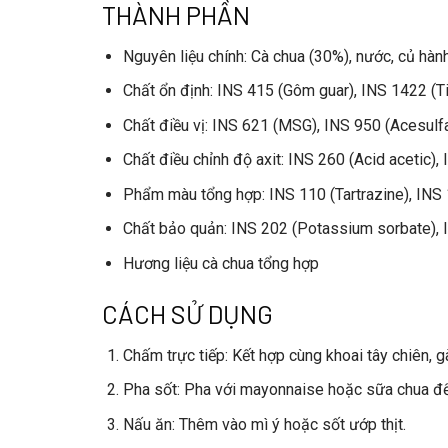
THÀNH PHẦN
Nguyên liệu chính
: Cà chua (30%), nước, củ hàn
Chất ổn định
: INS 415 (Gôm guar), INS 1422 (Ti
Chất điều vị
: INS 621 (MSG), INS 950 (Acesulf
Chất điều chỉnh độ axit
: INS 260 (Acid acetic), 
Phẩm màu tổng hợp
: INS 110 (Tartrazine), IN
Chất bảo quản
: INS 202 (Potassium sorbate),
Hương liệu cà chua tổng hợp
CÁCH SỬ DỤNG
Chấm trực tiếp
: Kết hợp cùng khoai tây chiên, g
Pha sốt
: Pha với mayonnaise hoặc sữa chua để
Nấu ăn
: Thêm vào mì ý hoặc sốt ướp thịt.