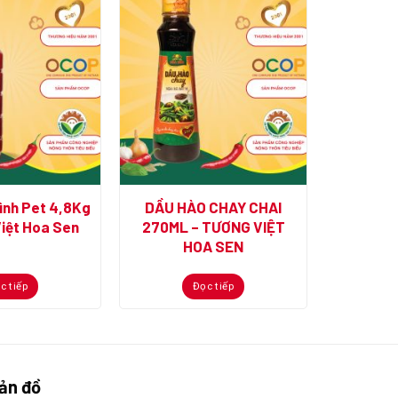
ình Pet 4,8Kg
DẦU HÀO CHAY CHAI
iệt Hoa Sen
270ML – TƯƠNG VIỆT
HOA SEN
c tiếp
Đọc tiếp
ản đồ