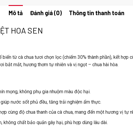
Mô tả
Đánh giá (0)
Thông tin thanh toán
IỆT HOA SEN
ế biến từ
cà chua tươi
chọn lọc (chiếm 30% thành phần), kết hợp c
 bắt mắt, hương thơm tự nhiên và vị ngọt – chua hài hòa.
 chín mọng, không phụ gia nhuộm màu độc hại.
 giúp nước sốt phủ đều, tăng trải nghiệm ẩm thực.
 hợp cùng độ chua thanh của cà chua, mang đến một hương vị tự nh
ệm, không chất bảo quản gây hại, phù hợp dùng lâu dài.