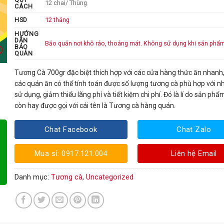
12 chai/ Thùng
CÁCH
HSD
12 tháng
HƯỚNG
DẪN
Bảo quản nơi khô ráo, thoáng mát. Không sử dụng khi sản phẩm
BẢO
QUẢN
Tương Cà 700gr
đặc biệt thích hợp với các cửa hàng thức ăn nhanh,
các quán ăn có thể tính toán được số lượng tương cà phù hợp với n
sử dụng, giảm thiểu lãng phí và tiết kiệm chi phí. Đó là lí do sản ph
còn hay được gọi với cái tên là Tương cà hàng quán.
Chat Facebook
Chat Zalo
Mua sỉ: 0917.121.004
Liên hệ Email
Danh mục:
Tương cà
,
Uncategorized