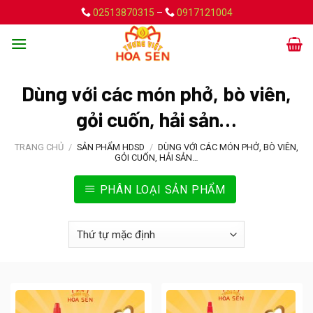
Skip
02513870315
–
0917121004
to
content
Dùng với các món phở, bò viên,
gỏi cuốn, hải sản…
TRANG CHỦ
/
SẢN PHẨM HDSD
/
DÙNG VỚI CÁC MÓN PHỞ, BÒ VIÊN,
GỎI CUỐN, HẢI SẢN…
PHÂN LOẠI SẢN PHẨM