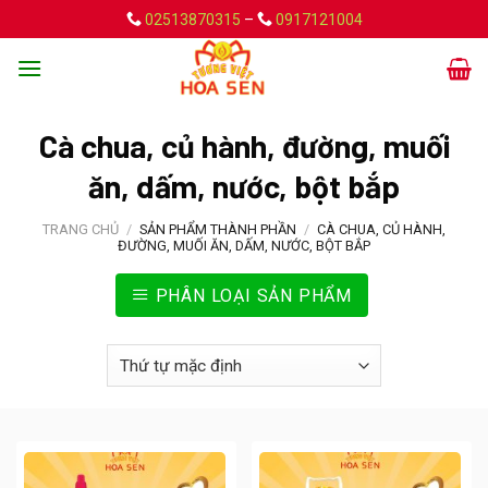
Skip
02513870315
–
0917121004
to
content
Cà chua, củ hành, đường, muối
ăn, dấm, nước, bột bắp
TRANG CHỦ
/
SẢN PHẨM THÀNH PHẦN
/
CÀ CHUA, CỦ HÀNH,
ĐƯỜNG, MUỐI ĂN, DẤM, NƯỚC, BỘT BẮP
PHÂN LOẠI SẢN PHẨM