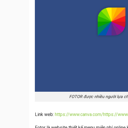
FOTOR được nhiều người lựa ch
Link web:
https://www.canva.com/https://www.
Fotor là website thiết kế menu miễn phí online khá 