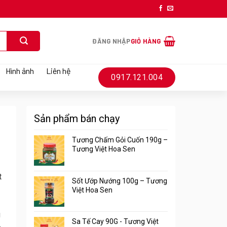
ĐĂNG NHẬP
GIỎ HÀNG
Hình ảnh
Liên hệ
0917.121.004
Sản phẩm bán chạy
Tương Chấm Gỏi Cuốn 190g –
Tương Việt Hoa Sen
t
Sốt Ướp Nướng 100g – Tương
Việt Hoa Sen
u
Sa Tế Cay 90G - Tương Việt