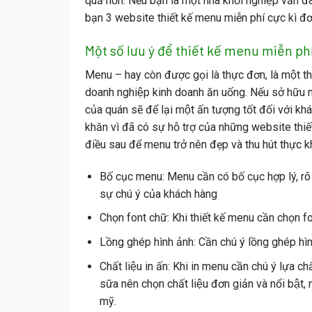
quả hơn.
Nếu bạn là một nhà khởi nghiệp vẫn đa
bạn 3 website thiết kế menu miễn phí cực kì đơn 
Một số lưu ý để thiết kế menu miễn ph
Menu – hay còn được gọi là thực đơn, là một t
doanh nghiệp kinh doanh ăn uống. Nếu sở hữu mộ
của quán sẽ để lại một ấn tượng tốt đối với k
khăn vì đã có sự hỗ trợ của những website thi
điều sau để menu trở nên đẹp và thu hút thực k
Bố cục menu: Menu cần có bố cục hợp lý, ro
sự chú ý của khách hàng
Chọn font chữ: Khi thiết kế menu cần chọn fon
Lồng ghép hình ảnh: Cần chú ý lồng ghép hi
Chất liệu in ấn: Khi in menu cần chú ý lựa châ
sữa nên chọn chất liệu đơn giản và nổi bật,
mỹ.