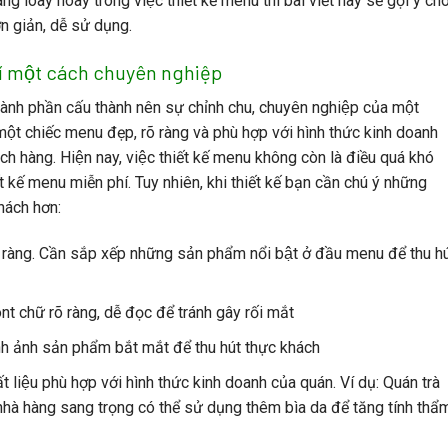
ng loay hoay trong việc thiết kế menu thì bài viết này sẽ gợi ý ch
giản, dễ sử dụng.
í một cách chuyên nghiệp
hành phần cấu thành nên sự chỉnh chu, chuyên nghiệp của một
t chiếc menu đẹp, rõ ràng và phù hợp với hình thức kinh doanh
hách hàng. Hiện nay, việc thiết kế menu không còn là điều quá khó
ết kế menu miễn phí. Tuy nhiên, khi thiết kế bạn cần chú ý những
hách hơn:
̃ ràng. Cần sắp xếp những sản phẩm nổi bật ở đầu menu để thu hu
t chữ rõ ràng, dễ đọc để tránh gây rối mắt
̀nh ảnh sản phẩm bắt mắt để thu hút thực khách
́t liệu phù hợp với hình thức kinh doanh của quán. Ví dụ: Quán trà
 nhà hàng sang trọng có thể sử dụng thêm bìa da để tăng tính thẩ