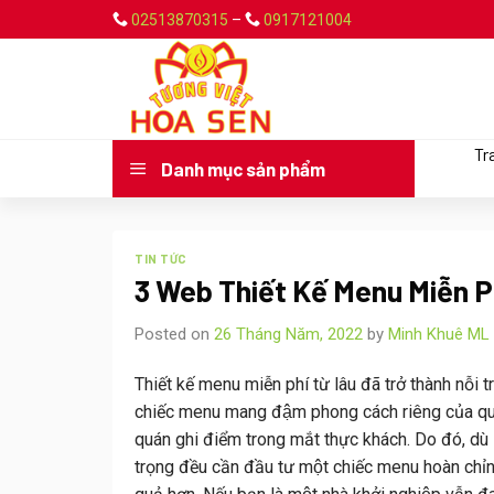
Skip
02513870315
–
0917121004
to
content
Tr
Danh mục sản phẩm
TIN TỨC
3 Web Thiết Kế Menu Miễn P
Posted on
26 Tháng Năm, 2022
by
Minh Khuê ML
Thiết kế menu miễn phí từ lâu đã trở thành nỗi t
chiếc menu mang đậm phong cách riêng của quán, 
quán ghi điểm trong mắt thực khách. Do đó, du
trọng đều cần đầu tư một chiếc menu hoàn chỉn