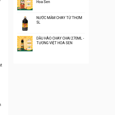
o
Hoa Sen
NƯỚC MẮM CHAY TỪ THƠM
5L
DẦU HÀO CHAY CHAI 270ML -
TƯƠNG VIỆT HOA SEN
́t
m