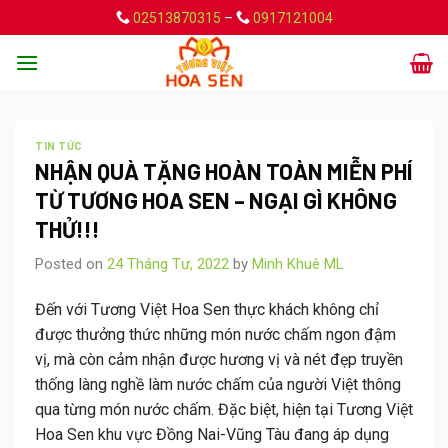
Skip
02513870315
–
0917121004
to
content
TIN TỨC
NHẬN QUÀ TẶNG HOÀN TOÀN MIỄN PHÍ
TỪ TƯƠNG HOA SEN – NGẠI GÌ KHÔNG
THỬ!!!
Posted on
24 Tháng Tư, 2022
by
Minh Khuê ML
Đến với Tương Việt Hoa Sen thực khách không chỉ
được thưởng thức những món nước chấm ngon đậm
vị, mà còn cảm nhận được hương vị và nét đẹp truyền
thống làng nghề làm nước chấm của người Việt thông
qua từng món nước chấm. Đặc biệt, hiện tại Tương Việt
Hoa Sen khu vực Đồng Nai-Vũng Tàu đang áp dụng