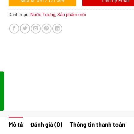
Mua sỉ: 0917.121.004
Liên hệ Email
Danh mục:
Nước Tương
,
Sản phẩm mới
Mô tả
Đánh giá (0)
Thông tin thanh toán