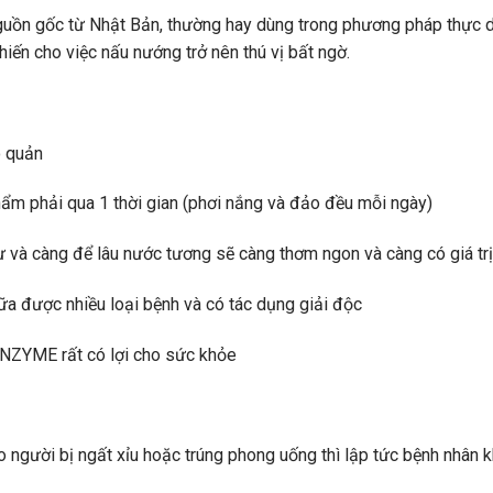
guồn gốc từ Nhật Bản, thường hay dùng trong phương pháp thực d
hiến cho việc nấu nướng trở nên thú vị bất ngờ.
o quản
ẩm phải qua 1 thời gian (phơi nắng và đảo đều mỗi ngày)
hư và càng để lâu nước tương sẽ càng thơm ngon và càng có giá tr
ữa được nhiều loại bệnh và có tác dụng giải độc
ố ENZYME rất có lợi cho sức khỏe
 người bị ngất xỉu hoặc trúng phong uống thì lập tức bệnh nhân khô