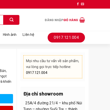
ĐĂNG NHẬP
GIỎ HÀNG
Hình ảnh
Liên hệ
0917.121.004
Mọi nhu cầu tư vấn về sản phẩm,
vui lòng gọi trực tiếp hotline:
 Bản,
0917.121.004
ngọt
và khiến
Địa chỉ showroom
25A/4 đường 21/4 – khu phố Núi
Tung – phường Suối Tre – thành