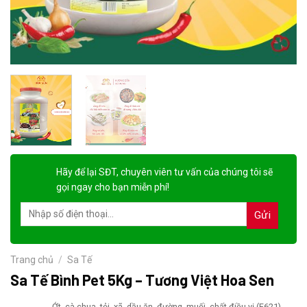
Hãy để lại
SĐT, chuyên viên tư vấn
của chúng tôi sẽ
gọi ngay cho bạn
miễn phí!
Trang chủ
/
Sa Tế
Sa Tế Bình Pet 5Kg – Tương Việt Hoa Sen
Ớt, cà chua, tỏi, xã, dầu ăn, đường, muối, chất điều vị (E621),