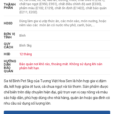
chất tạo ngọt (E950, E951), chất điều chỉnh độ axit (E330),
THÀNH
PHẦN
phẩm màu (E102, E129), chất ổn định (E1422), chất bảo quản
(E211, E202).
Dùng làm gia vị ướp thức ăn, các món xào, món nướng, hoặc
HDSD
nêm vào các món ăn có nước như phở, canh, bún,….
ĐƠN VỊ
Bình
TÍNH
QUY
Bình 5kg
CÁCH
HSD
12 tháng
HƯỚNG
Bảo quản nơi khô ráo, thoáng mát. Không sử dụng khi sản
DẪN
BẢO
phẩm hết hạn.
QUẢN
Sa tế Bình Pet 5kg
của
Tương Việt Hoa Sen
là hỗn hợp gia vị đậm
đà, kết hợp giữa ớt tươi, cà chua ngọt và tỏi thơm. Sản phẩm được
chế biến trên dây chuyền hiện đại, giữ trọn vẹn vị cay nồng và màu
sắc hấp dẫn, phù hợp dùng cho nhà hàng, quán ăn hoặc gia đình có
nhu cầu sử dụng số lượng lớn.