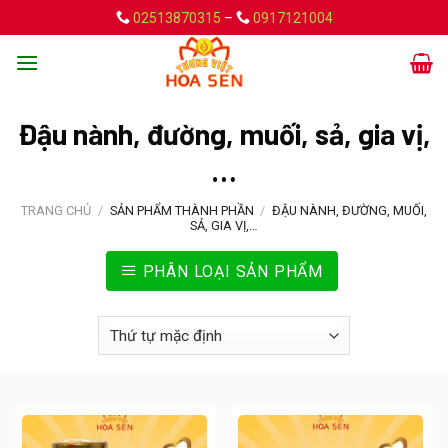
Skip
02513870315
–
0917121004
to
content
Đậu nành, đường, muối, sả, gia vị,
…
TRANG CHỦ
/
SẢN PHẨM THÀNH PHẦN
/
ĐẬU NÀNH, ĐƯỜNG, MUỐI,
SẢ, GIA VỊ,…
PHÂN LOẠI SẢN PHẨM