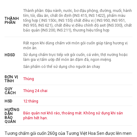
Thành phần: Đậu nành, nước, bơ đậu phộng, đường, muối, hành
tím, tỏi, dầu ăn, chất ổn định (INS 415, INS 1422), phẩm màu
THÀNH
tổng hợp ( INS 150c, INS 155) chất điều vị ( INS 950, INS 951,
PHẦN
INS 955, INS 621), chất điều vị điều chỉnh độ axit (INS 330), chất
bảo quản (INS 200, INS 211), thương hiệu tổng hợp
Rất ngon khi dùng chấm với món gỏi cuốn giúp tăng hương vị
món ăn.
Sử dụng chấm trực tiếp với gỏi cuốn, cá viên, thịt nướng hoặc
HDSD
làm gia vị tẩm ướp để món ăn đậm đà, ngon miệng.
Sản phẩm có thể sử dụng cho người ăn chay
ĐƠN VỊ
Thùng
TÍNH
QUY
Thùng 24 chai
CÁCH
HSD
12 tháng
HƯỚNG
Bảo quản nơi khô ráo, thoáng mát. Không sử dụng khi sản
DẪN
BẢO
phẩm hết hạn.
QUẢN
Tương chấm gỏi cuốn 260g
của
Tương Việt Hoa Sen
được lên men