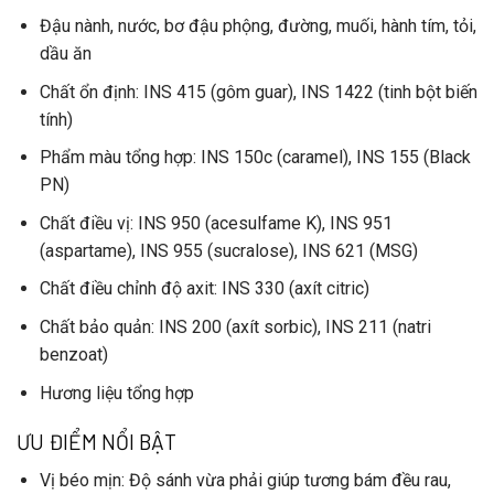
Đậu nành
,
nước
,
bơ đậu phộng
,
đường
,
muối
,
hành tím
,
tỏi
,
dầu ăn
Chất ổn định
: INS 415 (gôm guar), INS 1422 (tinh bột biến
tính)
Phẩm màu tổng hợp
: INS 150c (caramel), INS 155 (Black
PN)
Chất điều vị
: INS 950 (acesulfame K), INS 951
(aspartame), INS 955 (sucralose), INS 621 (MSG)
Chất điều chỉnh độ axit
: INS 330 (axít citric)
Chất bảo quản
: INS 200 (axít sorbic), INS 211 (natri
benzoat)
Hương liệu tổng hợp
ƯU ĐIỂM NỔI BẬT
Vị béo mịn
: Độ sánh vừa phải giúp tương bám đều rau,