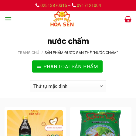
Skip
02513870315
–
0917121004
to
content
nước chấm
TRANG CHỦ
/
SẢN PHẨM ĐƯỢC GẮN THẺ “NƯỚC CHẤM”
PHÂN LOẠI SẢN PHẨM