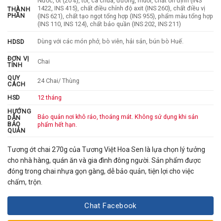
Nước, ớt (20%), tỏi, cà chua, đường, muối, chất ổn định (INS
1422, INS 415), chất điều chỉnh độ axit (INS 260), chất điều vị
THÀNH
PHẦN
(INS 621), chất tạo ngọt tổng hợp (INS 955), phẩm màu tổng hợp
(INS 110, INS 124), chất bảo quần (INS 202, INS 211)
Dùng với các món phở, bò viên, hải sản, bún bò Huế.
HDSD
ĐƠN VỊ
Chai
TÍNH
QUY
24 Chai/ Thùng
CÁCH
HSD
12 tháng
HƯỚNG
Bảo quản nơi khô ráo, thoáng mát. Không sử dụng khi sản
DẪN
BẢO
phẩm hết hạn.
QUẢN
Tương ớt chai 270g
của
Tương Việt Hoa Sen
là lựa chọn lý tưởng
cho nhà hàng, quán ăn và gia đình đông người. Sản phẩm được
đóng trong chai nhựa gọn gàng, dễ bảo quản, tiện lợi cho việc
chấm, trộn.
Chat Facebook