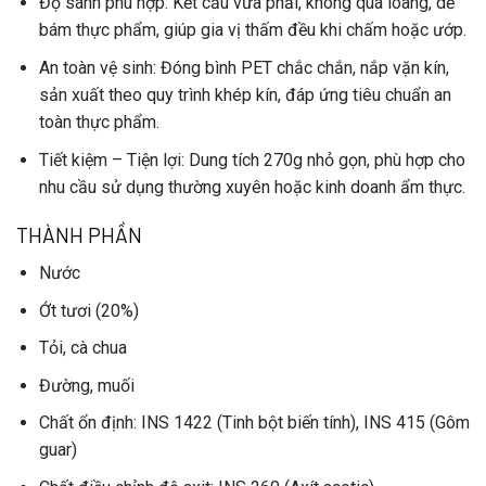
Độ sánh phù hợp
: Kết cấu vừa phải, không quá loãng, dễ
bám thực phẩm, giúp gia vị thấm đều khi chấm hoặc ướp.
An toàn vệ sinh
: Đóng bình PET chắc chắn, nắp vặn kín,
sản xuất theo quy trình khép kín, đáp ứng tiêu chuẩn an
toàn thực phẩm.
Tiết kiệm – Tiện lợi
: Dung tích 270g nhỏ gọn, phù hợp cho
nhu cầu sử dụng thường xuyên hoặc kinh doanh ẩm thực.
THÀNH PHẦN
Nước
Ớt tươi
(20%)
Tỏi
,
cà chua
Đường
,
muối
Chất ổn định
: INS 1422 (Tinh bột biến tính), INS 415 (Gôm
guar)