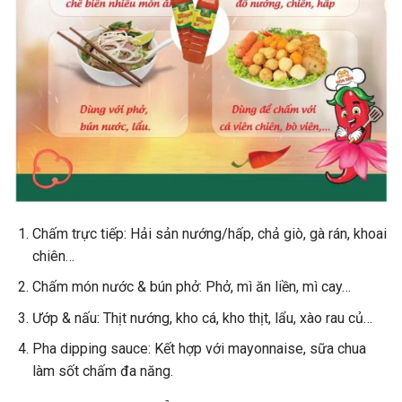
Chấm trực tiếp
: Hải sản nướng/hấp, chả giò, gà rán, khoai
chiên…
Chấm món nước & bún phở
: Phở, mì ăn liền, mì cay…
Ướp & nấu
: Thịt nướng, kho cá, kho thịt, lẩu, xào rau củ…
Pha dipping sauce
: Kết hợp với mayonnaise, sữa chua
làm sốt chấm đa năng.