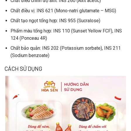
Chất điều chỉnh độ axit
: INS 260 (Axít acetic)
Chất điều vị
: INS 621 (Mono-natri glutamate – MSG)
Chất tạo ngọt tổng hợp
: INS 955 (Sucralose)
Phẩm màu tổng hợp
: INS 110 (Sunset Yellow FCF), INS
124 (Ponceau 4R)
Chất bảo quản
: INS 202 (Potassium sorbate), INS 211
(Sodium benzoate)
CÁCH SỬ DỤNG