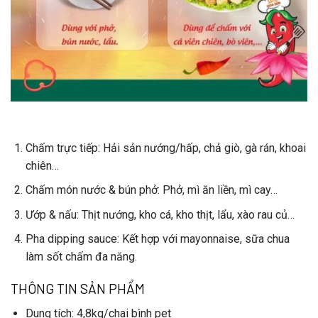
Chấm trực tiếp
: Hải sản nướng/hấp, chả giò, gà rán, khoai
chiên…
Chấm món nước & bún phở
: Phở, mì ăn liền, mì cay…
Ướp & nấu
: Thịt nướng, kho cá, kho thịt, lẩu, xào rau củ…
Pha dipping sauce
: Kết hợp với mayonnaise, sữa chua
làm sốt chấm đa năng.
THÔNG TIN SẢN PHẨM
Dung tích
: 4,8kg/chai bình pet