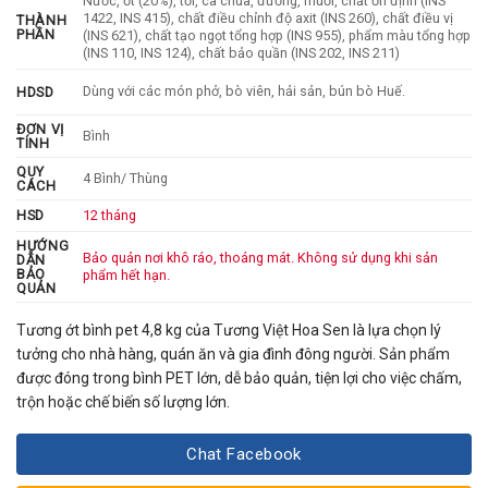
Nước, ớt (20%), tỏi, cà chua, đường, muối, chất ổn định (INS
1422, INS 415), chất điều chỉnh độ axit (INS 260), chất điều vị
THÀNH
PHẦN
(INS 621), chất tạo ngọt tổng hợp (INS 955), phẩm màu tổng hợp
(INS 110, INS 124), chất bảo quần (INS 202, INS 211)
Dùng với các món phở, bò viên, hải sản, bún bò Huế.
HDSD
ĐƠN VỊ
Bình
TÍNH
QUY
4 Bình/ Thùng
CÁCH
HSD
12 tháng
HƯỚNG
Bảo quản nơi khô ráo, thoáng mát. Không sử dụng khi sản
DẪN
BẢO
phẩm hết hạn.
QUẢN
Tương ớt bình pet 4,8 kg
của
Tương Việt Hoa Sen
là lựa chọn lý
tưởng cho nhà hàng, quán ăn và gia đình đông người. Sản phẩm
được đóng trong bình PET lớn, dễ bảo quản, tiện lợi cho việc chấm,
trộn hoặc chế biến số lượng lớn.
Chat Facebook