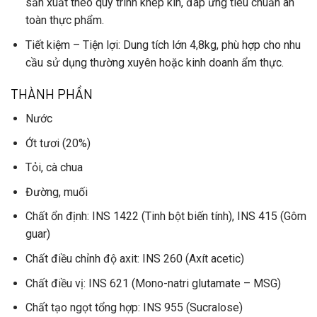
sản xuất theo quy trình khép kín, đáp ứng tiêu chuẩn an
toàn thực phẩm.
Tiết kiệm – Tiện lợi
: Dung tích lớn 4,8kg, phù hợp cho nhu
cầu sử dụng thường xuyên hoặc kinh doanh ẩm thực.
THÀNH PHẦN
Nước
Ớt tươi
(20%)
Tỏi
,
cà chua
Đường
,
muối
Chất ổn định
: INS 1422 (Tinh bột biến tính), INS 415 (Gôm
guar)
Chất điều chỉnh độ axit
: INS 260 (Axít acetic)
Chất điều vị
: INS 621 (Mono-natri glutamate – MSG)
Chất tạo ngọt tổng hợp
: INS 955 (Sucralose)