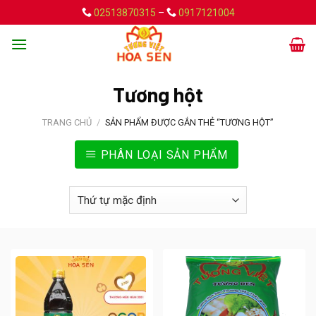
Skip
02513870315
–
0917121004
to
content
Tương hột
TRANG CHỦ
/
SẢN PHẨM ĐƯỢC GẮN THẺ “TƯƠNG HỘT”
PHÂN LOẠI SẢN PHẨM