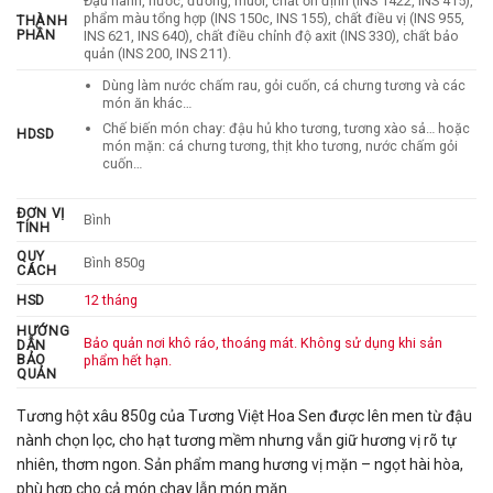
Đậu nành, nước, đường, muối, chất ổn định (INS 1422, INS 415),
phẩm màu tổng hợp (INS 150c, INS 155), chất điều vị (INS 955,
THÀNH
PHẦN
INS 621, INS 640), chất điều chỉnh độ axit (INS 330), chất bảo
quản (INS 200, INS 211).
Dùng làm nước chấm rau, gỏi cuốn, cá chưng tương và các
món ăn khác…
Chế biến món chay: đậu hủ kho tương, tương xào sả… hoặc
HDSD
món mặn: cá chưng tương, thịt kho tương, nước chấm gỏi
cuốn…
ĐƠN VỊ
Bình
TÍNH
QUY
Bình 850g
CÁCH
HSD
12 tháng
HƯỚNG
Bảo quản nơi khô ráo, thoáng mát. Không sử dụng khi sản
DẪN
BẢO
phẩm hết hạn.
QUẢN
Tương hột xâu 850g
của
Tương Việt Hoa Sen
được lên men từ đậu
nành chọn lọc, cho hạt tương mềm nhưng vẫn giữ hương vị rõ tự
nhiên, thơm ngon. Sản phẩm mang hương vị mặn – ngọt hài hòa,
phù hợp cho cả món chay lẫn món mặn.