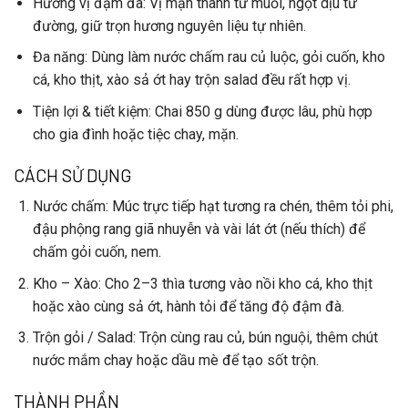
Hương vị đậm đà
: Vị mặn thanh từ muối, ngọt dịu từ
đường, giữ trọn hương nguyên liệu tự nhiên.
Đa năng
: Dùng làm nước chấm rau củ luộc, gỏi cuốn, kho
cá, kho thịt, xào sả ớt hay trộn salad đều rất hợp vị.
Tiện lợi & tiết kiệm
: Chai 850 g dùng được lâu, phù hợp
cho gia đình hoặc tiệc chay, mặn.
CÁCH SỬ DỤNG
Nước chấm
: Múc trực tiếp hạt tương ra chén, thêm tỏi phi,
đậu phộng rang giã nhuyễn và vài lát ớt (nếu thích) để
chấm gỏi cuốn, nem.
Kho – Xào
: Cho 2–3 thìa tương vào nồi kho cá, kho thịt
hoặc xào cùng sả ớt, hành tỏi để tăng độ đậm đà.
Trộn gỏi / Salad
: Trộn cùng rau củ, bún nguội, thêm chút
nước mắm chay hoặc dầu mè để tạo sốt trộn.
THÀNH PHẦN