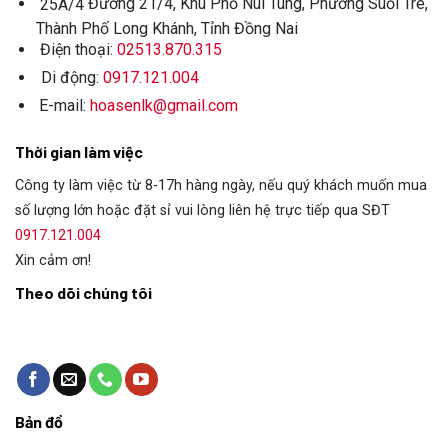
Đường 21/4, Khu Phố Núi Tung, Phường Suối Tre,
25A/4
Thành Phố Long Khánh, Tỉnh Đồng Nai
Điện thoại:
02513.870.315
Di động:
0917.121.004
E-mail:
hoasenlk@gmail.com
Thời gian làm việc
Công ty làm việc từ 8-17h hàng ngày, nếu quý khách muốn mua
số lượng lớn hoặc đặt sỉ vui lòng liên hệ trực tiếp qua SĐT
0917.121.004
Xin cảm ơn!
Theo dõi chúng tôi
Bản đồ